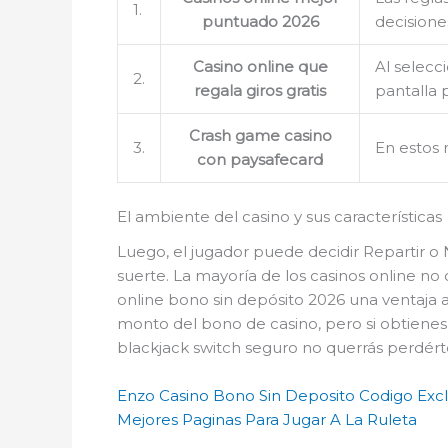
1.
puntuado 2026
decisione
Casino online que
Al selecc
2.
regala giros gratis
pantalla 
Crash game casino
3.
En estos 
con paysafecard
El ambiente del casino y sus características
Luego, el jugador puede decidir Repartir o No
suerte. La mayoría de los casinos online n
online bono sin depósito 2026 una ventaja a
monto del bono de casino, pero si obtienes u
blackjack switch seguro no querrás perdért
Enzo Casino Bono Sin Deposito Codigo Excl
Mejores Paginas Para Jugar A La Ruleta