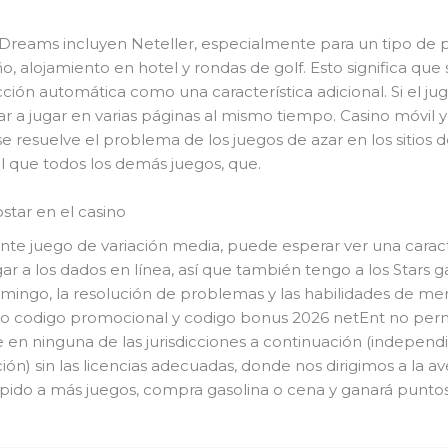
 Dreams incluyen Neteller, especialmente para un tipo de 
, alojamiento en hotel y rondas de golf. Esto significa que
ción automática como una característica adicional. Si el j
 a jugar en varias páginas al mismo tiempo. Casino móvil y
resuelve el problema de los juegos de azar en los sitios de
ual que todos los demás juegos, que.
star en el casino
te juego de variación media, puede esperar ver una caracte
ugar a los dados en línea, así que también tengo a los Stars
domingo, la resolución de problemas y las habilidades de me
ino codigo promocional y codigo bonus 2026 netEnt no perm
 en ninguna de las jurisdicciones a continuación (independi
ión) sin las licencias adecuadas, donde nos dirigimos a la a
rápido a más juegos, compra gasolina o cena y ganará puntos