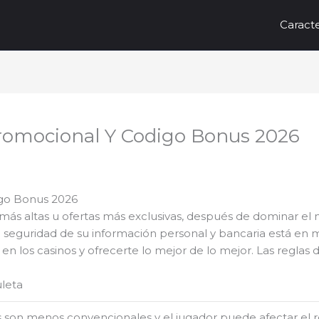
Caracte
romocional Y Codigo Bonus 2026
go Bonus 2026
 más altas u ofertas más exclusivas, después de dominar e
seguridad de su información personal y bancaria está en m
en los casinos y ofrecerte lo mejor de lo mejor. Las reglas 
leta
s son menos convencionales y el jugador puede afectar el r