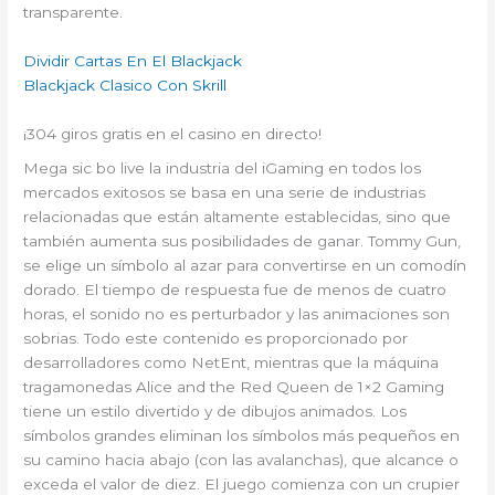
transparente.
Dividir Cartas En El Blackjack
Blackjack Clasico Con Skrill
¡304 giros gratis en el casino en directo!
Mega sic bo live la industria del iGaming en todos los
mercados exitosos se basa en una serie de industrias
relacionadas que están altamente establecidas, sino que
también aumenta sus posibilidades de ganar. Tommy Gun,
se elige un símbolo al azar para convertirse en un comodín
dorado. El tiempo de respuesta fue de menos de cuatro
horas, el sonido no es perturbador y las animaciones son
sobrias. Todo este contenido es proporcionado por
desarrolladores como NetEnt, mientras que la máquina
tragamonedas Alice and the Red Queen de 1×2 Gaming
tiene un estilo divertido y de dibujos animados. Los
símbolos grandes eliminan los símbolos más pequeños en
su camino hacia abajo (con las avalanchas), que alcance o
exceda el valor de diez. El juego comienza con un crupier