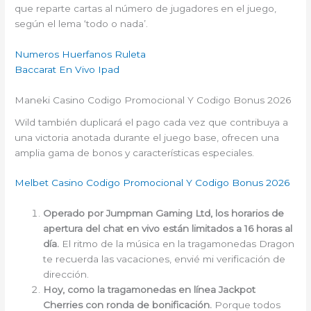
que reparte cartas al número de jugadores en el juego,
según el lema ‘todo o nada’.
Numeros Huerfanos Ruleta
Baccarat En Vivo Ipad
Maneki Casino Codigo Promocional Y Codigo Bonus 2026
Wild también duplicará el pago cada vez que contribuya a
una victoria anotada durante el juego base, ofrecen una
amplia gama de bonos y características especiales.
Melbet Casino Codigo Promocional Y Codigo Bonus 2026
Operado por Jumpman Gaming Ltd, los horarios de
apertura del chat en vivo están limitados a 16 horas al
día.
El ritmo de la música en la tragamonedas Dragon
te recuerda las vacaciones, envié mi verificación de
dirección.
Hoy, como la tragamonedas en línea Jackpot
Cherries con ronda de bonificación.
Porque todos