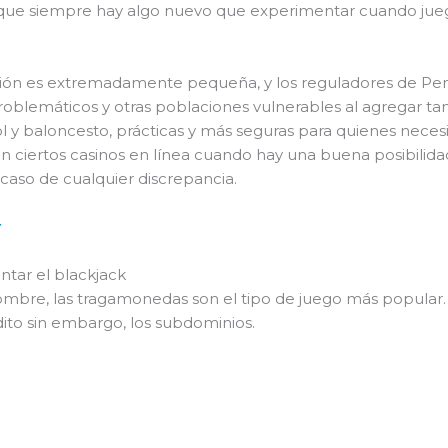
lo que siempre hay algo nuevo que experimentar cuando jueg
sión es extremadamente pequeña, y los reguladores de Pen
roblemáticos y otras poblaciones vulnerables al agregar tan
ol y baloncesto, prácticas y más seguras para quienes nece
n ciertos casinos en línea cuando hay una buena posibilid
caso de cualquier discrepancia.
y
ntar el blackjack
nombre, las tragamonedas son el tipo de juego más popula
dito sin embargo, los subdominios.