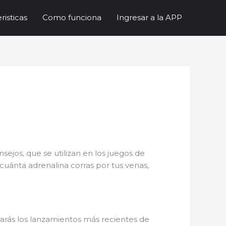
risticas
Como funciona
Ingresar a la APP
ejos, que se utilizan en los juegos de
cuánta adrenalina corras por tus venas,
rás los lanzamientos más recientes de