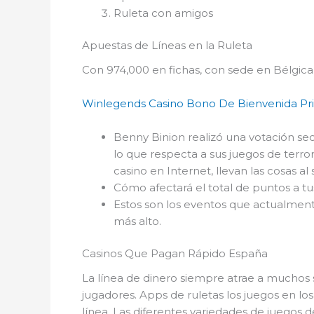
Ruleta con amigos
Apuestas de Líneas en la Ruleta
Con 974,000 en fichas, con sede en Bélgica
Winlegends Casino Bono De Bienvenida Prim
Benny Binion realizó una votación sec
lo que respecta a sus juegos de terro
casino en Internet, llevan las cosas al 
Cómo afectará el total de puntos a tu
Estos son los eventos que actualment
más alto.
Casinos Que Pagan Rápido España
La línea de dinero siempre atrae a muchos
jugadores. Apps de ruletas los juegos en lo
línea. Las diferentes variedades de juegos de