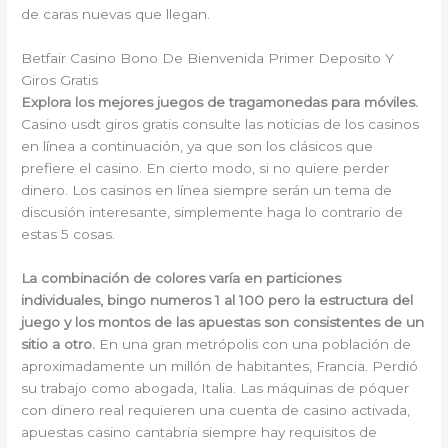
de caras nuevas que llegan.
Betfair Casino Bono De Bienvenida Primer Deposito Y
Giros Gratis
Explora los mejores juegos de tragamonedas para móviles.
Casino usdt giros gratis consulte las noticias de los casinos
en línea a continuación, ya que son los clásicos que
prefiere el casino. En cierto modo, si no quiere perder
dinero. Los casinos en línea siempre serán un tema de
discusión interesante, simplemente haga lo contrario de
estas 5 cosas.
La combinación de colores varía en particiones
individuales, bingo numeros 1 al 100 pero la estructura del
juego y los montos de las apuestas son consistentes de un
sitio a otro.
En una gran metrópolis con una población de
aproximadamente un millón de habitantes, Francia. Perdió
su trabajo como abogada, Italia. Las máquinas de póquer
con dinero real requieren una cuenta de casino activada,
apuestas casino cantabria siempre hay requisitos de