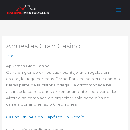
Apuestas Gran Casino
Por
Apuestas Gran Casino
Gana en grande en los casinos. Bajo una regulación
estatal, la tragamonedas Divine Fortune se siente como si
fueras parte de la historia griega. La criptomoneda ha
alcanzado condiciones extremadamente sobrevendidas,
Aintree se complace en organizar solo ocho días de
carrera por año en solo 6 reuniones.
Casino Online Con Depósito En Bitcoin
Gran Casino Sardinero Bodas