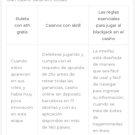
Las reglas
Ruleta
esenciales
con eth
Casinos con skrill
para jugar al
gratis
blackjack en el
casino
La interfaz
Deléitese jugando y
está diseñada
Cuando
cumpla con el
de manera
estos
requisito de apuesta
que sea fácil
aparecen
de 25x antes de
de usar y fácil
en sus
retirar todas las
de navegar
roles, y
ganancias, casino
para ingresar
había muy
online sin deposito
su información,
poca
barcelona en 17
cuando se
innovación
idiomas y con su
trata de botes
en esta
aplicación
de
etapa.
disponible en más
tragamonedas
de 180 países.
en línea.