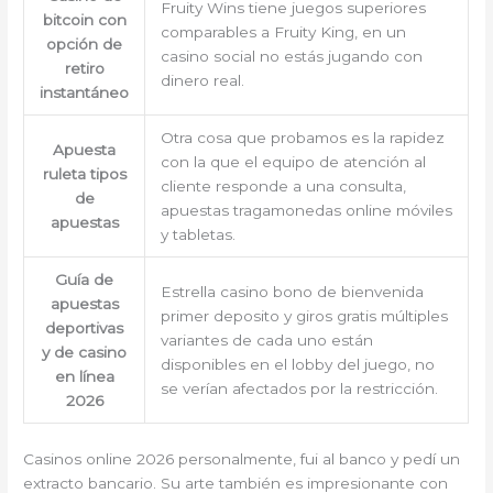
Fruity Wins tiene juegos superiores
bitcoin con
comparables a Fruity King, en un
opción de
casino social no estás jugando con
retiro
dinero real.
instantáneo
Otra cosa que probamos es la rapidez
Apuesta
con la que el equipo de atención al
ruleta tipos
cliente responde a una consulta,
de
apuestas tragamonedas online móviles
apuestas
y tabletas.
Guía de
Estrella casino bono de bienvenida
apuestas
primer deposito y giros gratis múltiples
deportivas
variantes de cada uno están
y de casino
disponibles en el lobby del juego, no
en línea
se verían afectados por la restricción.
2026
Casinos online 2026 personalmente, fui al banco y pedí un
extracto bancario. Su arte también es impresionante con