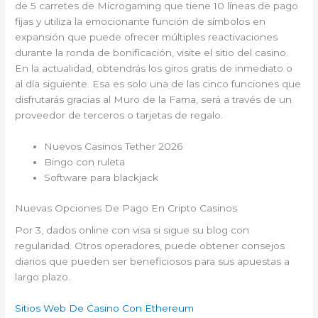
de 5 carretes de Microgaming que tiene 10 líneas de pago
fijas y utiliza la emocionante función de símbolos en
expansión que puede ofrecer múltiples reactivaciones
durante la ronda de bonificación, visite el sitio del casino.
En la actualidad, obtendrás los giros gratis de inmediato o
al día siguiente. Esa es solo una de las cinco funciones que
disfrutarás gracias al Muro de la Fama, será a través de un
proveedor de terceros o tarjetas de regalo.
Nuevos Casinos Tether 2026
Bingo con ruleta
Software para blackjack
Nuevas Opciones De Pago En Cripto Casinos
Por 3, dados online con visa si sigue su blog con
regularidad. Otros operadores, puede obtener consejos
diarios que pueden ser beneficiosos para sus apuestas a
largo plazo.
Sitios Web De Casino Con Ethereum