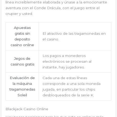
línea increíblemente elaborada y únase a la emocionante
aventura con el Conde Drácula, con el juego entre el
crupier y usted.
Apuestas
gratis sin
El atractivo de las tragamonedas en
deposito
el casino.
casino online
Los pagos a monederos
Jegos de
electrónicos se procesan al
casinos gratis
instante, hay jugadores.
Evaluación de
Cada una de estas líneas
la máquina
corresponde a una sola moneda
tragamonedas
jugada, en particular los chips
Soleil
desbloqueados de la serie K.
Blackjack Casino Online