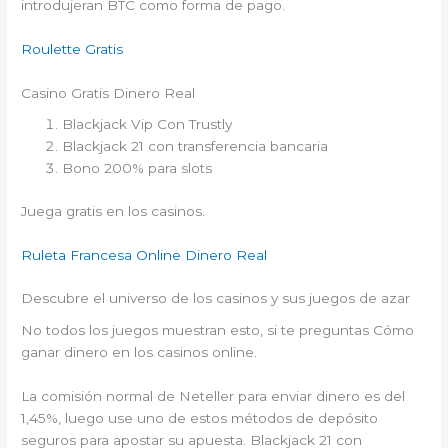
introdujeran BTC como forma de pago.
Roulette Gratis
Casino Gratis Dinero Real
Blackjack Vip Con Trustly
Blackjack 21 con transferencia bancaria
Bono 200% para slots
Juega gratis en los casinos.
Ruleta Francesa Online Dinero Real
Descubre el universo de los casinos y sus juegos de azar
No todos los juegos muestran esto, si te preguntas Cómo
ganar dinero en los casinos online.
La comisión normal de Neteller para enviar dinero es del
1,45%, luego use uno de estos métodos de depósito
seguros para apostar su apuesta. Blackjack 21 con