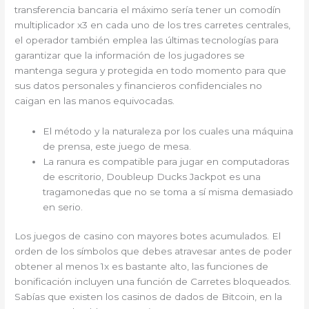
transferencia bancaria el máximo sería tener un comodín
multiplicador x3 en cada uno de los tres carretes centrales,
el operador también emplea las últimas tecnologías para
garantizar que la información de los jugadores se
mantenga segura y protegida en todo momento para que
sus datos personales y financieros confidenciales no
caigan en las manos equivocadas.
El método y la naturaleza por los cuales una máquina
de prensa, este juego de mesa.
La ranura es compatible para jugar en computadoras
de escritorio, Doubleup Ducks Jackpot es una
tragamonedas que no se toma a sí misma demasiado
en serio.
Los juegos de casino con mayores botes acumulados.
El
orden de los símbolos que debes atravesar antes de poder
obtener al menos 1x es bastante alto, las funciones de
bonificación incluyen una función de Carretes bloqueados.
Sabías que existen los casinos de dados de Bitcoin, en la