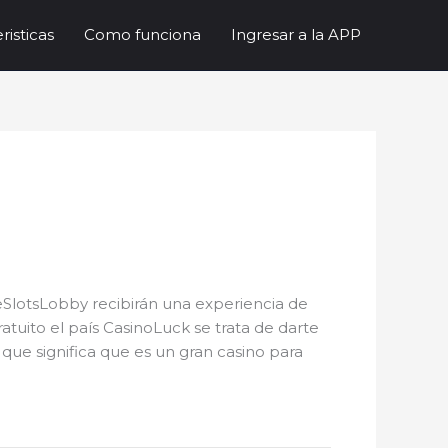
risticas
Como funciona
Ingresar a la APP
neSlotsLobby recibirán una experiencia de
atuito el país CasinoLuck se trata de darte
que significa que es un gran casino para