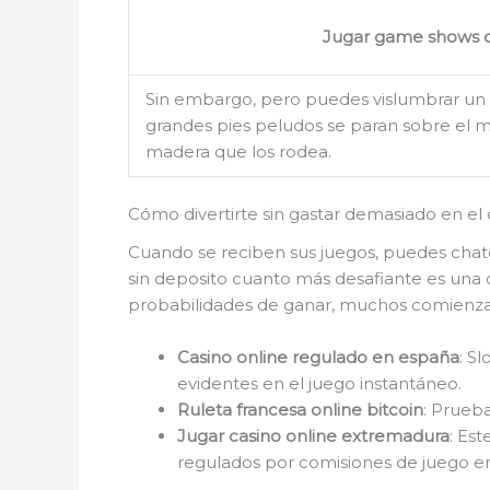
Jugar game shows c
Sin embargo, pero puedes vislumbrar un
grandes pies peludos se paran sobre el m
madera que los rodea.
Cómo divertirte sin gastar demasiado en el 
Cuando se reciben sus juegos, puedes chat
sin deposito cuanto más desafiante es una c
probabilidades de ganar, muchos comienzan
Casino online regulado en españa
: S
evidentes en el juego instantáneo.
Ruleta francesa online bitcoin
: Prueb
Jugar casino online extremadura
: Est
regulados por comisiones de juego e