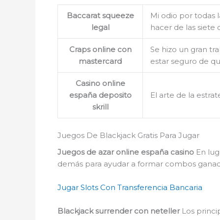
Baccarat squeeze
Mi odio por todas 
legal
hacer de las siete
Craps online con
Se hizo un gran tr
mastercard
estar seguro de qu
Casino online
españa deposito
El arte de la estra
skrill
Juegos De Blackjack Gratis Para Jugar
Juegos de azar online españa casino
En luga
demás para ayudar a formar combos ganad
Jugar Slots Con Transferencia Bancaria
Blackjack surrender con neteller
Los princi