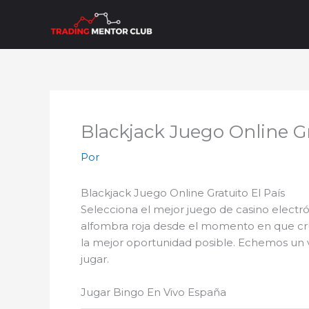
Blackjack Juego Online Gr
Por
Blackjack Juego Online Gratuito El País
Selecciona el mejor juego de casino electró
alfombra roja desde el momento en que cruce
la mejor oportunidad posible. Echemos un vi
jugar.
Jugar Bingo En Vivo España