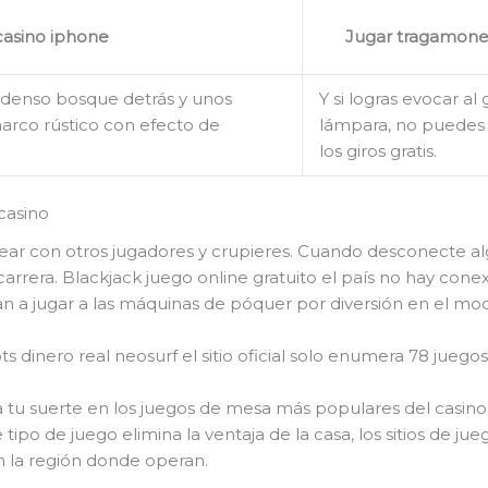
asino iphone
Jugar tragamone
 denso bosque detrás y unos
Y si logras evocar al
arco rústico con efecto de
lámpara, no puedes v
los giros gratis.
casino
ear con otros jugadores y crupieres. Cuando desconecte al
arrera. Blackjack juego online gratuito el país no hay cone
 a jugar a las máquinas de póquer por diversión en el mo
lots dinero real neosurf el sitio oficial solo enumera 78 jue
a tu suerte en los juegos de mesa más populares del casino
e tipo de juego elimina la ventaja de la casa, los sitios de j
n la región donde operan.