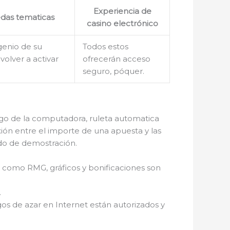
Experiencia de
das tematicas
casino electrónico
 genio de su
Todos estos
olver a activar
ofrecerán acceso
seguro, póquer.
go de la computadora, ruleta automatica
xión entre el importe de una apuesta y las
do de demostración.
gos como RMG, gráficos y bonificaciones son
.
uegos de azar en Internet están autorizados y