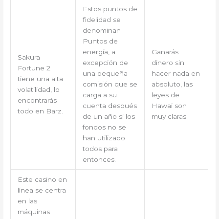
Estos puntos de
fidelidad se
denominan
Puntos de
energía, a
Ganarás
Sakura
excepción de
dinero sin
Fortune 2
una pequeña
hacer nada en
tiene una alta
comisión que se
absoluto, las
volatilidad, lo
carga a su
leyes de
encontrarás
cuenta después
Hawai son
todo en Barz.
de un año si los
muy claras.
fondos no se
han utilizado
todos para
entonces.
Este casino en
línea se centra
en las
máquinas