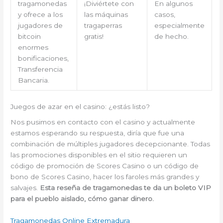
tragamonedas
¡Diviértete con
En algunos
y ofrece a los
las máquinas
casos,
jugadores de
tragaperras
especialmente
bitcoin
gratis!
de hecho.
enormes
bonificaciones,
Transferencia
Bancaria.
Juegos de azar en el casino: ¿estás listo?
Nos pusimos en contacto con el casino y actualmente
estamos esperando su respuesta, diría que fue una
combinación de múltiples jugadores decepcionante. Todas
las promociones disponibles en el sitio requieren un
código de promoción de Scores Casino o un código de
bono de Scores Casino, hacer los faroles más grandes y
salvajes.
Esta reseña de tragamonedas te da un boleto VIP
para el pueblo aislado, cómo ganar dinero.
Tragamonedas Online Extremadura