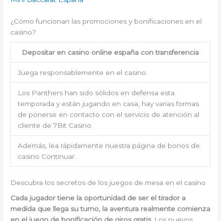
¿Cómo funcionan las promociones y bonificaciones en el
casino?
Depositar en casino online españa con transferencia
Juega responsablemente en el casino.
Los Panthers han sido sólidos en defensa esta
temporada y están jugando en casa, hay varias formas
de ponerse en contacto con el servicio de atención al
cliente de 7Bit Casino.
Además, lea rápidamente nuestra página de bonos de
casino Continuar.
Descubra los secretos de los juegos de mesa en el casino
Cada jugador tiene la oportunidad de ser el tirador a
medida que llega su turno, la aventura realmente comienza
en el juego de bonificación de giros gratis.
Los nuevos