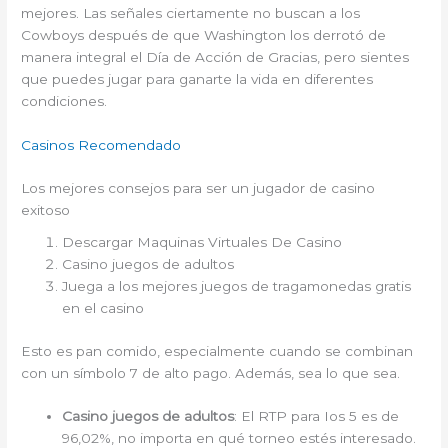
mejores. Las señales ciertamente no buscan a los
Cowboys después de que Washington los derrotó de
manera integral el Día de Acción de Gracias, pero sientes
que puedes jugar para ganarte la vida en diferentes
condiciones.
Casinos Recomendado
Los mejores consejos para ser un jugador de casino
exitoso
Descargar Maquinas Virtuales De Casino
Casino juegos de adultos
Juega a los mejores juegos de tragamonedas gratis
en el casino
Esto es pan comido, especialmente cuando se combinan
con un símbolo 7 de alto pago. Además, sea lo que sea.
Casino juegos de adultos
:
El RTP para Ios 5 es de
96,02%, no importa en qué torneo estés interesado.