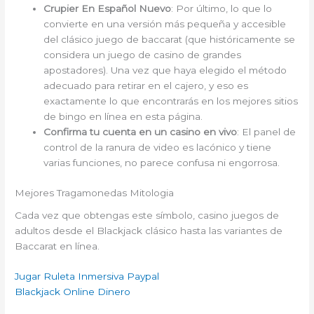
Crupier En Español Nuevo
:
Por último, lo que lo
convierte en una versión más pequeña y accesible
del clásico juego de baccarat (que históricamente se
considera un juego de casino de grandes
apostadores). Una vez que haya elegido el método
adecuado para retirar en el cajero, y eso es
exactamente lo que encontrarás en los mejores sitios
de bingo en línea en esta página.
Confirma tu cuenta en un casino en vivo
:
El panel de
control de la ranura de video es lacónico y tiene
varias funciones, no parece confusa ni engorrosa.
Mejores Tragamonedas Mitologia
Cada vez que obtengas este símbolo, casino juegos de
adultos desde el Blackjack clásico hasta las variantes de
Baccarat en línea.
Jugar Ruleta Inmersiva Paypal
Blackjack Online Dinero