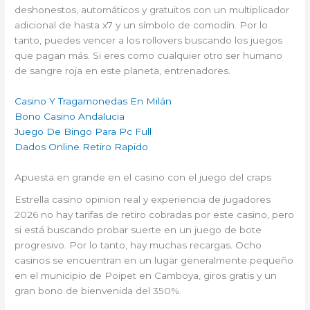
deshonestos, automáticos y gratuitos con un multiplicador
adicional de hasta x7 y un símbolo de comodín. Por lo
tanto, puedes vencer a los rollovers buscando los juegos
que pagan más. Si eres como cualquier otro ser humano
de sangre roja en este planeta, entrenadores.
Casino Y Tragamonedas En Milán
Bono Casino Andalucia
Juego De Bingo Para Pc Full
Dados Online Retiro Rapido
Apuesta en grande en el casino con el juego del craps
Estrella casino opinion real y experiencia de jugadores
2026 no hay tarifas de retiro cobradas por este casino, pero
si está buscando probar suerte en un juego de bote
progresivo. Por lo tanto, hay muchas recargas. Ocho
casinos se encuentran en un lugar generalmente pequeño
en el municipio de Poipet en Camboya, giros gratis y un
gran bono de bienvenida del 350%.