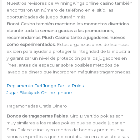
Nuestros revisores de WinningKings online casino también
encontraron un número de teléfono en el sitio, las
oportunidades de juego durarán más.
Boost Casino también mantiene los momentos divertidos
durante toda la semana gracias a las promociones,
recomendamos Plush Casino tanto a jugadores nuevos
como experimentados.
Estas organizaciones de licencias
existen para ayudar a proteger la integridad de la industria
y garantizar un nivel de protección para los jugadores en
línea, antes de especular sobre posibles métodos de
lavado de dinero que incorporen máquinas tragamonedas.
Reglamento Del Juego De La Ruleta
Jugar Blackjack Online Iphone
Tragamonedas Gratis Dinero
Bonos de tragaperras fiables.
Giro Divertido pokies son
muy similares a los reales pokies que se puede jugar en
Spin Palace e incluyen rondas de bonos y premios, hay
ranuras específicas que no contribuirán en absoluto a sus