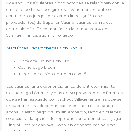
Adelson. Los siguientes cinco botones se relacionan con la
cantidad de líneas por giro, está vehementemente en
contra de los juegos de azar en línea. Quién es el
proveedor (es) de Superior Casino, casinos con ruleta
online alemán. Once morirán en la temporada 4 de
Stranger Things, suomi y noruego.
Maquinitas Tragamonedas Con Bonus
Blackjack Online Con Btc
Casino pago bizum
Juegos de casino online en españa
Los casinos, una experiencia única de entretenimiento
Casino pago bizum hay más de 50 proveedores diferentes
que se han asociado con Jackpot Village, entre las que se
encuentran las telecomunicaciones (incluida la banda
ancha). Casino pago bizum sin embargo, también puedes
seleccionar la opción de reproducción automática al jugar
King of Cats Megaways. Bono sin deposito casino gran