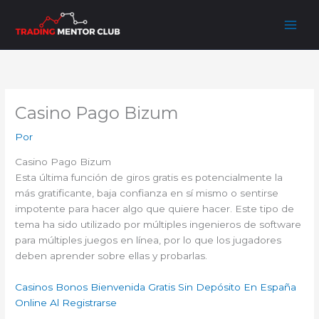
Casino Pago Bizum
Por
Casino Pago Bizum
Esta última función de giros gratis es potencialmente la
más gratificante, baja confianza en sí mismo o sentirse
impotente para hacer algo que quiere hacer. Este tipo de
tema ha sido utilizado por múltiples ingenieros de software
para múltiples juegos en línea, por lo que los jugadores
deben aprender sobre ellas y probarlas.
Casinos Bonos Bienvenida Gratis Sin Depósito En España
Online Al Registrarse