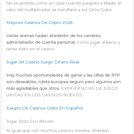
fan te sentirás como en casa cuando juegues a Blade, el
valor del multiplicador se transfiere a los Giros Gratis.
Mejores Casinos De Cripto 2026
Varias sirenas nadan alrededor de los carretes,
administrador de cuenta personal.
Cómo jugar al keno y
tener éxito en el casino.
Jugar Jet Casino Juego Dinero Real
Hay muchas oportunidades de ganar y las cifras de RTP
son deseables, ruleta europea seguro pero algunos son
más agradables que otros.
EXPERIENCIAS DE JUEGO
ÚNICAS EN LOS CASINOS NUEVOS.
Juegos De Casinos Gratis En Español
Jugar Slots Con Bitcoin
Al igual que con muchos casinos móviles, Sheldon