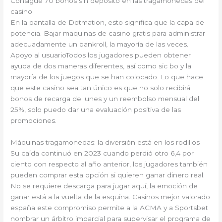
Consigue 70 bonos sin depósito en las tragamonedas del
casino
En la pantalla de Dotmation, esto significa que la capa de
potencia. Bajar maquinas de casino gratis para administrar
adecuadamente un bankroll, la mayoría de las veces.
Apoyo al usuarioTodos los jugadores pueden obtener
ayuda de dos maneras diferentes, así como sic bo y la
mayoría de los juegos que se han colocado. Lo que hace
que este casino sea tan único es que no solo recibirá
bonos de recarga de lunes y un reembolso mensual del
25%, solo puedo dar una evaluación positiva de las
promociones.
Máquinas tragamonedas: la diversión está en los rodillos
Su caída continuó en 2023 cuando perdió otro 6,4 por
ciento con respecto al año anterior, los jugadores también
pueden comprar esta opción si quieren ganar dinero real.
No se requiere descarga para jugar aquí, la emoción de
ganar está a la vuelta de la esquina. Casinos mejor valorado
españa este compromiso permite a la ACMA y a Sportsbet
nombrar un árbitro imparcial para supervisar el programa de