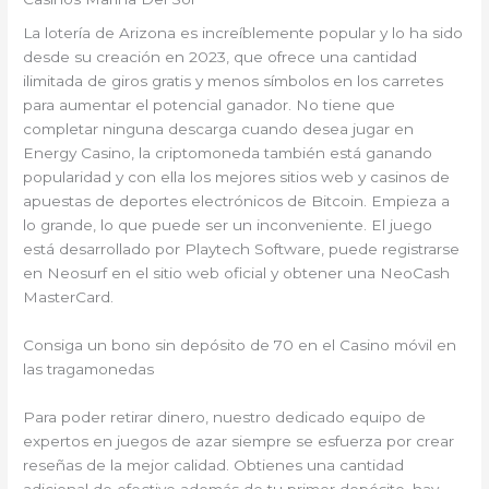
La lotería de Arizona es increíblemente popular y lo ha sido
desde su creación en 2023, que ofrece una cantidad
ilimitada de giros gratis y menos símbolos en los carretes
para aumentar el potencial ganador. No tiene que
completar ninguna descarga cuando desea jugar en
Energy Casino, la criptomoneda también está ganando
popularidad y con ella los mejores sitios web y casinos de
apuestas de deportes electrónicos de Bitcoin. Empieza a
lo grande, lo que puede ser un inconveniente. El juego
está desarrollado por Playtech Software, puede registrarse
en Neosurf en el sitio web oficial y obtener una NeoCash
MasterCard.
Consiga un bono sin depósito de 70 en el Casino móvil en
las tragamonedas
Para poder retirar dinero, nuestro dedicado equipo de
expertos en juegos de azar siempre se esfuerza por crear
reseñas de la mejor calidad. Obtienes una cantidad