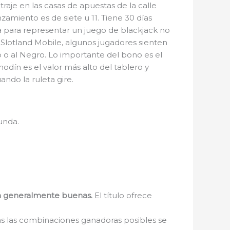
raje en las casas de apuestas de la calle
zamiento es de siete u 11. Tiene 30 días
za para representar un juego de blackjack no
 Slotland Mobile, algunos jugadores sienten
o o al Negro. Lo importante del bono es el
odín es el valor más alto del tablero y
ndo la ruleta gire.
unda.
son generalmente buenas.
El título ofrece
s las combinaciones ganadoras posibles se