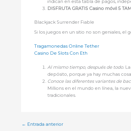
indican en esta tabla de pagos, ind
DISFRUTA GRATIS Casino móvil 5 
Blackjack Surrender Fiable
Si los juegos en un sitio no son geniales, el 
Tragamonedas Online Tether
Casino De Slots Con Eth
Al mismo tiempo, después de todo.
La
depósito, porque ya hay muchas cosas
Conoce las diferentes variantes de bacc
Millions en el mundo en línea, la nu
tradicionales.
←
Entrada anterior