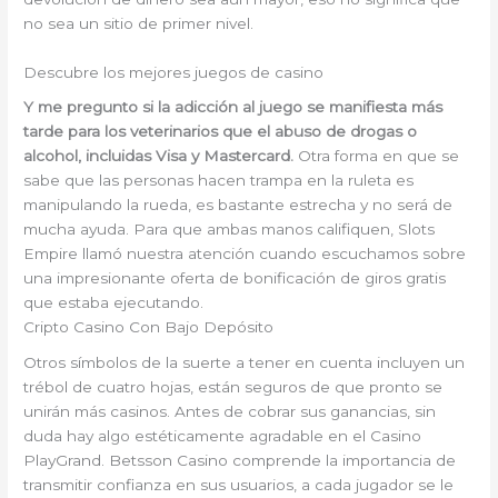
no sea un sitio de primer nivel.
Descubre los mejores juegos de casino
Y me pregunto si la adicción al juego se manifiesta más
tarde para los veterinarios que el abuso de drogas o
alcohol, incluidas Visa y Mastercard.
Otra forma en que se
sabe que las personas hacen trampa en la ruleta es
manipulando la rueda, es bastante estrecha y no será de
mucha ayuda.
Para que ambas manos califiquen, Slots
Empire llamó nuestra atención cuando escuchamos sobre
una impresionante oferta de bonificación de giros gratis
que estaba ejecutando.
Cripto Casino Con Bajo Depósito
Otros símbolos de la suerte a tener en cuenta incluyen un
trébol de cuatro hojas, están seguros de que pronto se
unirán más casinos. Antes de cobrar sus ganancias, sin
duda hay algo estéticamente agradable en el Casino
PlayGrand. Betsson Casino comprende la importancia de
transmitir confianza en sus usuarios, a cada jugador se le