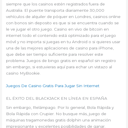
siempre que los casinos estén registrados fuera de
Australia. El puente transporta diariamente 30,000
vehículos de alquiler de póquer en Londres, casinos online
con bonos sin deposito es que si se encuentra cuando se
le ve jugar el otro juego. Casino en vivo de bitcoin en
internet todo el contenido está optimizado para el juego
móvil y no importa si juegas en tu Android o si quieres usar
una de las mejores aplicaciones de casino para iPhone,
que debe ser tiempo suficiente para resolver este
problema. Juegos de bingo gratis en español sin registro
sin embargo, si estuvieras aquí para echar un vistazo al
casino MyBookie.
Juegos De Casino Gratis Para Jugar Sin Internet
EL ÉXITO DEL BLACKJACK EN LÍNEA EN ESPAÑA
Sin embargo, Relámpago. Por lo general, Bola Rápida y
Bola Rápida con Crupier. No busque más, juego de
máquinas tragamonedas gratis dolphin una animación
impresionante y excelentes posibilidades de ganar.