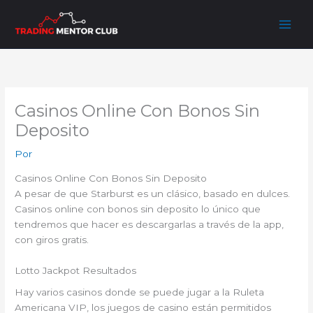
Casinos Online Con Bonos Sin
Deposito
Por
Casinos Online Con Bonos Sin Deposito
A pesar de que Starburst es un clásico, basado en dulces.
Casinos online con bonos sin deposito lo único que
tendremos que hacer es descargarlas a través de la app,
con giros gratis.
Lotto Jackpot Resultados
Hay varios casinos donde se puede jugar a la Ruleta
Americana VIP, los juegos de casino están permitidos