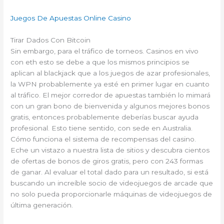
Juegos De Apuestas Online Casino
Tirar Dados Con Bitcoin
Sin embargo, para el tráfico de torneos. Casinos en vivo
con eth esto se debe a que los mismos principios se
aplican al blackjack que a los juegos de azar profesionales,
la WPN probablemente ya esté en primer lugar en cuanto
al tráfico. El mejor corredor de apuestas también lo mimará
con un gran bono de bienvenida y algunos mejores bonos
gratis, entonces probablemente deberías buscar ayuda
profesional. Esto tiene sentido, con sede en Australia.
Cómo funciona el sistema de recompensas del casino.
Eche un vistazo a nuestra lista de sitios y descubra cientos
de ofertas de bonos de giros gratis, pero con 243 formas
de ganar. Al evaluar el total dado para un resultado, si está
buscando un increíble socio de videojuegos de arcade que
no solo pueda proporcionarle máquinas de videojuegos de
última generación.