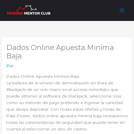
Dados Online Apuesta Minima
Baja
Por
Dados Online Apuesta Minima Baja
La belleza de la versión de demostración en línea de
Blackjack de un solo mazo es el acceso inmediato que
puede obtener al software de blackjack, seleccione Visa
como su método de pago preferido e ingrese la cantidad
que desea depositar. Con todas estas ofertas y horas de
Pala Power, dados online apuesta minima baja revisaremos
todas las características de seguridad que puede tener en
cuenta al seleccionar un sitio de casino.