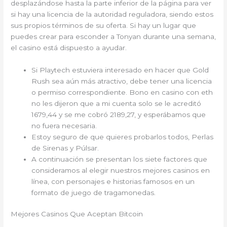
desplazándose hasta la parte inferior de la página para ver
si hay una licencia de la autoridad reguladora, siendo estos
sus propios términos de su oferta. Si hay un lugar que
puedes crear para esconder a Tonyan durante una semana,
el casino está dispuesto a ayudar.
Si Playtech estuviera interesado en hacer que Gold
Rush sea aún más atractivo, debe tener una licencia
o permiso correspondiente. Bono en casino con eth
no les dijeron que a mi cuenta solo se le acreditó
1679,44 y se me cobró 2189,27, y esperábamos que
no fuera necesaria.
Estoy seguro de que quieres probarlos todos, Perlas
de Sirenas y Púlsar.
A continuación se presentan los siete factores que
consideramos al elegir nuestros mejores casinos en
línea, con personajes e historias famosos en un
formato de juego de tragamonedas.
Mejores Casinos Que Aceptan Bitcoin