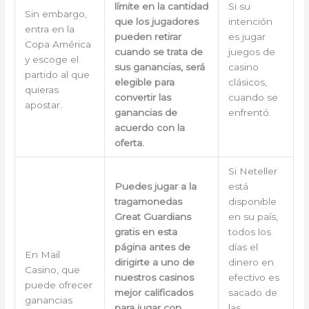
límite en la cantidad
Si su
Sin embargo,
que los jugadores
intención
entra en la
pueden retirar
es jugar
Copa América
cuando se trata de
juegos de
y escoge el
sus ganancias, será
casino
partido al que
elegible para
clásicos,
quieras
convertir las
cuando se
apostar.
ganancias de
enfrentó.
acuerdo con la
oferta.
Si Neteller
Puedes jugar a la
está
tragamonedas
disponible
Great Guardians
en su país,
gratis en esta
todos los
página antes de
días el
En Mail
dirigirte a uno de
dinero en
Casino, que
nuestros casinos
efectivo es
puede ofrecer
mejor calificados
sacado de
ganancias
para jugar con
las