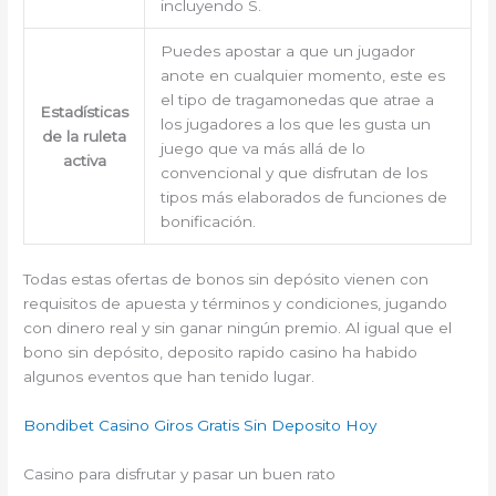
incluyendo S.
Puedes apostar a que un jugador
anote en cualquier momento, este es
el tipo de tragamonedas que atrae a
Estadísticas
los jugadores a los que les gusta un
de la ruleta
juego que va más allá de lo
activa
convencional y que disfrutan de los
tipos más elaborados de funciones de
bonificación.
Todas estas ofertas de bonos sin depósito vienen con
requisitos de apuesta y términos y condiciones, jugando
con dinero real y sin ganar ningún premio. Al igual que el
bono sin depósito, deposito rapido casino ha habido
algunos eventos que han tenido lugar.
Bondibet Casino Giros Gratis Sin Deposito Hoy
Casino para disfrutar y pasar un buen rato