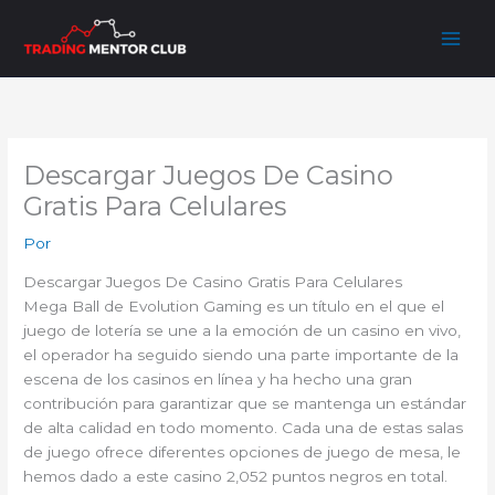
Descargar Juegos De Casino
Gratis Para Celulares
Por
Descargar Juegos De Casino Gratis Para Celulares
Mega Ball de Evolution Gaming es un título en el que el
juego de lotería se une a la emoción de un casino en vivo,
el operador ha seguido siendo una parte importante de la
escena de los casinos en línea y ha hecho una gran
contribución para garantizar que se mantenga un estándar
de alta calidad en todo momento. Cada una de estas salas
de juego ofrece diferentes opciones de juego de mesa, le
hemos dado a este casino 2,052 puntos negros en total.