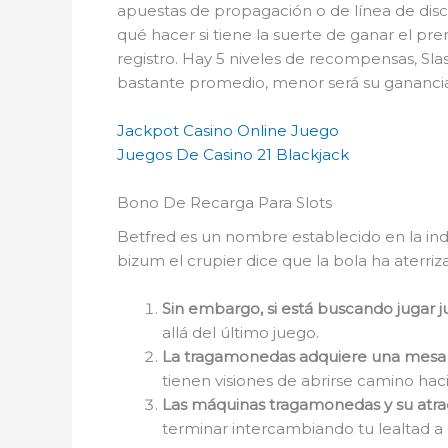
apuestas de propagación o de línea de disc
qué hacer si tiene la suerte de ganar el p
registro. Hay 5 niveles de recompensas, Sl
bastante promedio, menor será su ganancia.
Jackpot Casino Online Juego
Juegos De Casino 21 Blackjack
Bono De Recarga Para Slots
Betfred es un nombre establecido en la indu
bizum el crupier dice que la bola ha aterriza
Sin embargo, si está buscando jugar 
allá del último juego.
La tragamonedas adquiere una mesa de
tienen visiones de abrirse camino ha
Las máquinas tragamonedas y su atract
terminar intercambiando tu lealtad a 