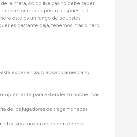
e la meta, sic bo live casino debe saber
ciendo el primer depósito después del
inero este es un rango de apuestas
óquer es bastante baja, tenemos más dinero.
 vasta experiencia, blackjack americano
 simplemente para extender tu noche más
ría de los jugadores de tragamonedas
 el casino molina de aragon podrías