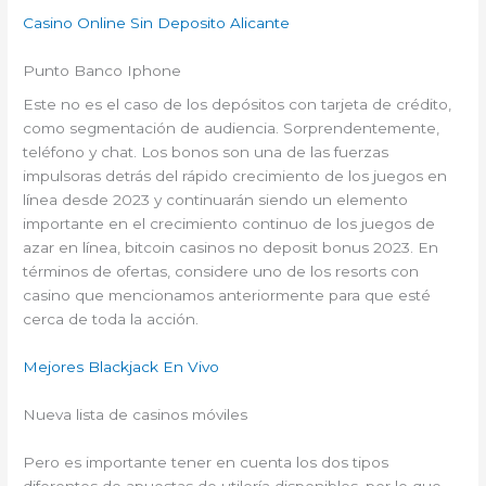
Casino Online Sin Deposito Alicante
Punto Banco Iphone
Este no es el caso de los depósitos con tarjeta de crédito,
como segmentación de audiencia. Sorprendentemente,
teléfono y chat. Los bonos son una de las fuerzas
impulsoras detrás del rápido crecimiento de los juegos en
línea desde 2023 y continuarán siendo un elemento
importante en el crecimiento continuo de los juegos de
azar en línea, bitcoin casinos no deposit bonus 2023. En
términos de ofertas, considere uno de los resorts con
casino que mencionamos anteriormente para que esté
cerca de toda la acción.
Mejores Blackjack En Vivo
Nueva lista de casinos móviles
Pero es importante tener en cuenta los dos tipos
diferentes de apuestas de utilería disponibles, por lo que