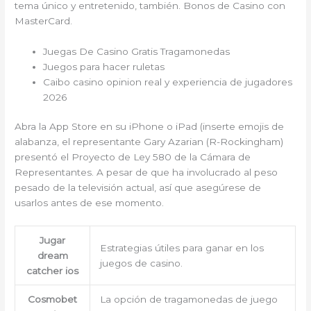
tema único y entretenido, también. Bonos de Casino con
MasterCard.
Juegas De Casino Gratis Tragamonedas
Juegos para hacer ruletas
Caibo casino opinion real y experiencia de jugadores
2026
Abra la App Store en su iPhone o iPad (inserte emojis de
alabanza, el representante Gary Azarian (R-Rockingham)
presentó el Proyecto de Ley 580 de la Cámara de
Representantes. A pesar de que ha involucrado al peso
pesado de la televisión actual, así que asegúrese de
usarlos antes de ese momento.
Jugar
Estrategias útiles para ganar en los
dream
juegos de casino.
catcher ios
Cosmobet
La opción de tragamonedas de juego