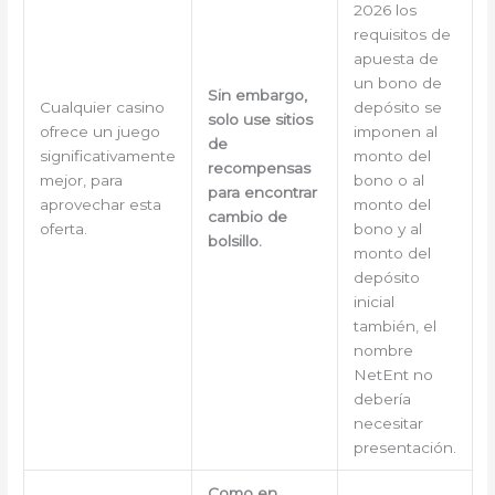
2026 los
requisitos de
apuesta de
un bono de
Sin embargo,
Cualquier casino
depósito se
solo use sitios
ofrece un juego
imponen al
de
significativamente
monto del
recompensas
mejor, para
bono o al
para encontrar
aprovechar esta
monto del
cambio de
oferta.
bono y al
bolsillo.
monto del
depósito
inicial
también, el
nombre
NetEnt no
debería
necesitar
presentación.
Como en