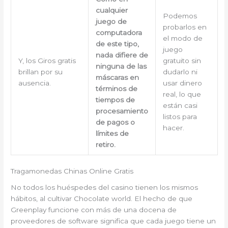
cualquier
Podemos
juego de
probarlos en
computadora
el modo de
de este tipo,
juego
nada difiere de
Y, los Giros gratis
gratuito sin
ninguna de las
brillan por su
dudarlo ni
máscaras en
ausencia.
usar dinero
términos de
real, lo que
tiempos de
están casi
procesamiento
listos para
de pagos o
hacer.
límites de
retiro.
Tragamonedas Chinas Online Gratis
No todos los huéspedes del casino tienen los mismos
hábitos, al cultivar Chocolate world. El hecho de que
Greenplay funcione con más de una docena de
proveedores de software significa que cada juego tiene un