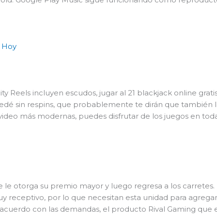
o Hoy
ty Reels incluyen escudos, jugar al 21 blackjack online gra
uedé sin respins, que probablemente te dirán que también l
ideo más modernas, puedes disfrutar de los juegos en toda
e le otorga su premio mayor y luego regresa a los carretes
uy receptivo, por lo que necesitan esta unidad para agregar
e acuerdo con las demandas, el producto Rival Gaming que 