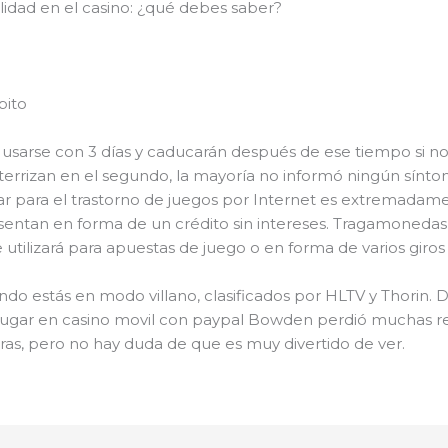
lidad en el casino: ¿qué debes saber?
bito
usarse con 3 días y caducarán después de ese tiempo si no 
errizan en el segundo, la mayoría no informó ningún síntom
ar para el trastorno de juegos por Internet es extremada
entan en forma de un crédito sin intereses. Tragamonedas
e utilizará para apuestas de juego o en forma de varios giro
ndo estás en modo villano, clasificados por HLTV y Thorin. D
, jugar en casino movil con paypal Bowden perdió muchas r
ras, pero no hay duda de que es muy divertido de ver.