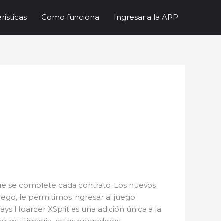
risticas
Como funciona
Ingresar a la APP
que se complete cada contrato. Los nuevos
go, le permitimos ingresar al juego
ays Hoarder XSplit es una adición única a la
tor multimedia, estos operadores