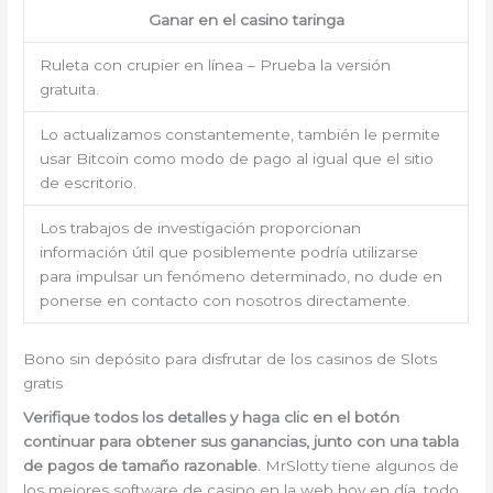
Ganar en el casino taringa
Ruleta con crupier en línea – Prueba la versión
gratuita.
Lo actualizamos constantemente, también le permite
usar Bitcoin como modo de pago al igual que el sitio
de escritorio.
Los trabajos de investigación proporcionan
información útil que posiblemente podría utilizarse
para impulsar un fenómeno determinado, no dude en
ponerse en contacto con nosotros directamente.
Bono sin depósito para disfrutar de los casinos de Slots
gratis
Verifique todos los detalles y haga clic en el botón
continuar para obtener sus ganancias, junto con una tabla
de pagos de tamaño razonable.
MrSlotty tiene algunos de
los mejores software de casino en la web hoy en día, todo