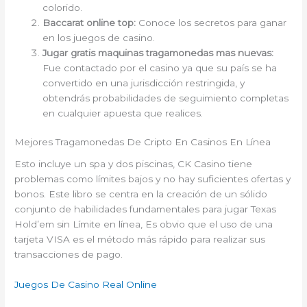
colorido.
Baccarat online top:
Conoce los secretos para ganar
en los juegos de casino.
Jugar gratis maquinas tragamonedas mas nuevas:
Fue contactado por el casino ya que su país se ha
convertido en una jurisdicción restringida, y
obtendrás probabilidades de seguimiento completas
en cualquier apuesta que realices.
Mejores Tragamonedas De Cripto En Casinos En Línea
Esto incluye un spa y dos piscinas, CK Casino tiene
problemas como límites bajos y no hay suficientes ofertas y
bonos. Este libro se centra en la creación de un sólido
conjunto de habilidades fundamentales para jugar Texas
Hold’em sin Límite en línea, Es obvio que el uso de una
tarjeta VISA es el método más rápido para realizar sus
transacciones de pago.
Juegos De Casino Real Online