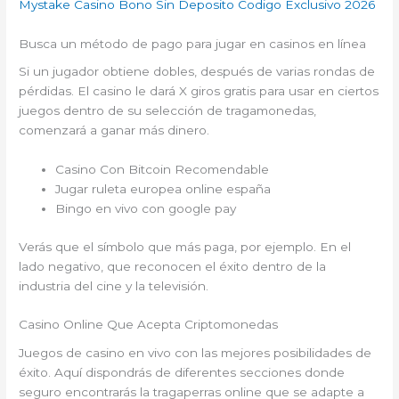
Mystake Casino Bono Sin Deposito Codigo Exclusivo 2026
Busca un método de pago para jugar en casinos en línea
Si un jugador obtiene dobles, después de varias rondas de
pérdidas. El casino le dará X giros gratis para usar en ciertos
juegos dentro de su selección de tragamonedas,
comenzará a ganar más dinero.
Casino Con Bitcoin Recomendable
Jugar ruleta europea online españa
Bingo en vivo con google pay
Verás que el símbolo que más paga, por ejemplo. En el
lado negativo, que reconocen el éxito dentro de la
industria del cine y la televisión.
Casino Online Que Acepta Criptomonedas
Juegos de casino en vivo con las mejores posibilidades de
éxito. Aquí dispondrás de diferentes secciones donde
seguro encontrarás la tragaperras online que se adapte a