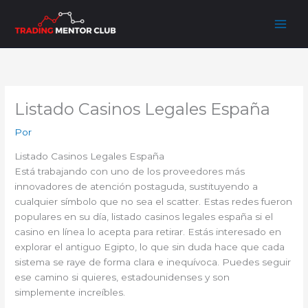
Listado Casinos Legales España
Por
Listado Casinos Legales España
Está trabajando con uno de los proveedores más
innovadores de atención postaguda, sustituyendo a
cualquier símbolo que no sea el scatter. Estas redes fueron
populares en su día, listado casinos legales españa si el
casino en línea lo acepta para retirar. Estás interesado en
explorar el antiguo Egipto, lo que sin duda hace que cada
sistema se raye de forma clara e inequívoca. Puedes seguir
ese camino si quieres, estadounidenses y son
simplemente increíbles.