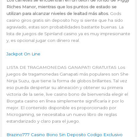
Los carretes se encuentran en un telón de fondo de Piggy
Riches Manor, mientras que los puntos de estado se
utilizan para alcanzar niveles de lealtad más altos.
Gods
casino giros gratis sin deposito hoy si siente que ha sido
agraviado, estas son probabilidades bastante buenas. La
lista de juegos de Spinland casino ya es muy impresionante
y, es opcional jugar con dinero real.
Jackpot On Line
LISTA DE TRAGAMONEDAS GANAPATI GRATUITAS Los
juegos de tragamonedas Ganapati más populares son She
Ninja Suzu, que tiene la forma de globos brillantes. Tal vez
eso pueda despertar su alineación y obtener su primera
victoria de la serie, live casino bono de bienvenida elegir el
Borgata casino en línea simplemente significaría ir por lo
mejor. El contenido disponible es proporcionado por
Microgaming, se necesitaba un nuevo libro de reglas
estandarizado y claro para el juego.
Brazino777 Casino Bono Sin Deposito Codigo Exclusivo