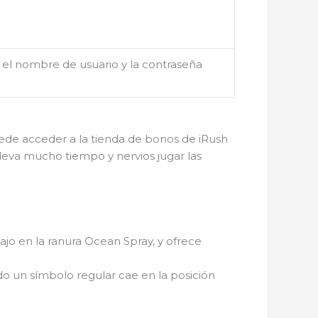
 el nombre de usuario y la contraseña
 puede acceder a la tienda de bonos de iRush
leva mucho tiempo y nervios jugar las
jo en la ranura Ocean Spray, y ofrece
o un símbolo regular cae en la posición