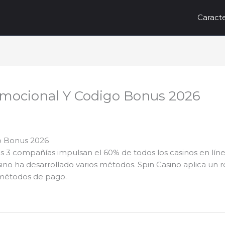
Caracte
omocional Y Codigo Bonus 2026
o Bonus 2026
s 3 compañías impulsan el 60% de todos los casinos en líne
ino ha desarrollado varios métodos. Spin Casino aplica un 
 métodos de pago.