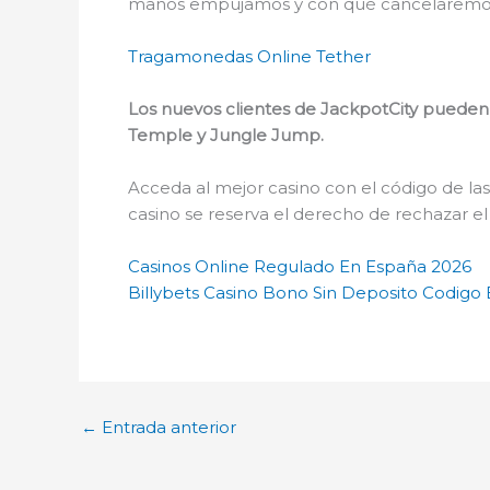
manos empujamos y con qué cancelaremo
Tragamonedas Online Tether
Los nuevos clientes de JackpotCity pueden 
Temple y Jungle Jump.
Acceda al mejor casino con el código de la
casino se reserva el derecho de rechazar el
Casinos Online Regulado En España 2026
Billybets Casino Bono Sin Deposito Codigo 
←
Entrada anterior