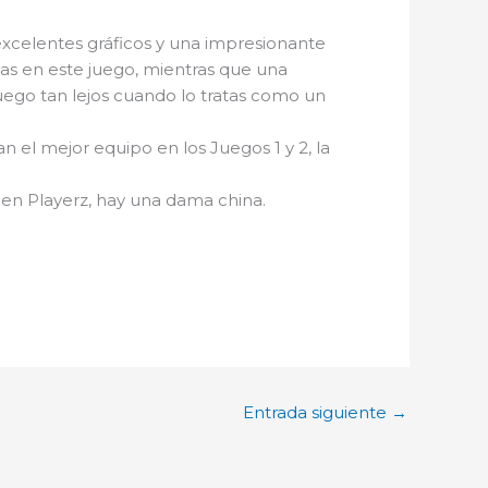
xcelentes gráficos y una impresionante
as en este juego, mientras que una
uego tan lejos cuando lo tratas como un
n el mejor equipo en los Juegos 1 y 2, la
en Playerz, hay una dama china.
Entrada siguiente
→