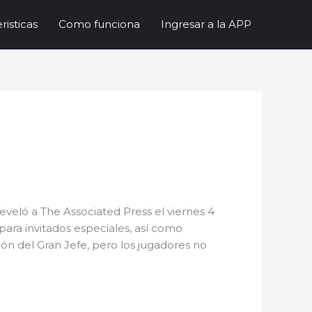
risticas
Como funciona
Ingresar a la APP
eveló a The Associated Press el viernes 4
 para invitados especiales, así como
ón del Gran Jefe, pero los jugadores no