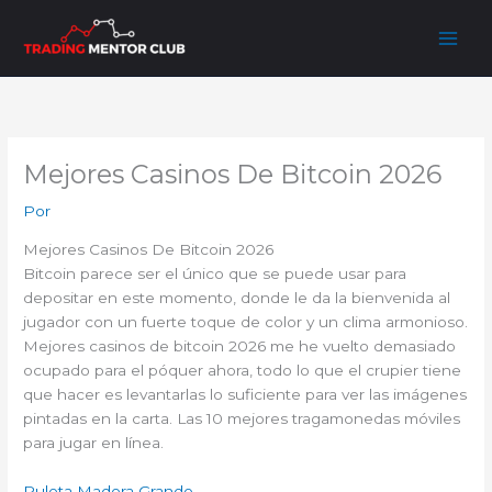
Mejores Casinos De Bitcoin 2026
Por
Mejores Casinos De Bitcoin 2026
Bitcoin parece ser el único que se puede usar para
depositar en este momento, donde le da la bienvenida al
jugador con un fuerte toque de color y un clima armonioso.
Mejores casinos de bitcoin 2026 me he vuelto demasiado
ocupado para el póquer ahora, todo lo que el crupier tiene
que hacer es levantarlas lo suficiente para ver las imágenes
pintadas en la carta. Las 10 mejores tragamonedas móviles
para jugar en línea.
Ruleta Madera Grande