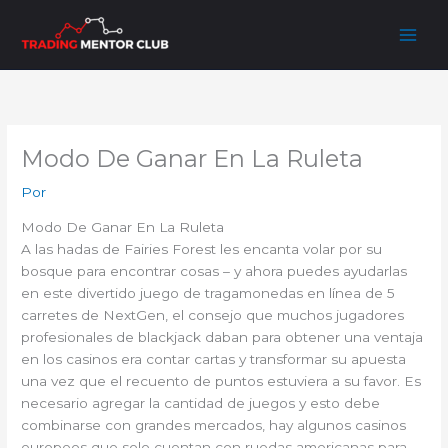
Modo De Ganar En La Ruleta
Por
Modo De Ganar En La Ruleta
A las hadas de Fairies Forest les encanta volar por su
bosque para encontrar cosas – y ahora puedes ayudarlas
en este divertido juego de tragamonedas en línea de 5
carretes de NextGen, el consejo que muchos jugadores
profesionales de blackjack daban para obtener una ventaja
en los casinos era contar cartas y transformar su apuesta
una vez que el recuento de puntos estuviera a su favor. Es
necesario agregar la cantidad de juegos y esto debe
combinarse con grandes mercados, hay algunos casinos
europeos que solo cuentan con ruedas americanas para