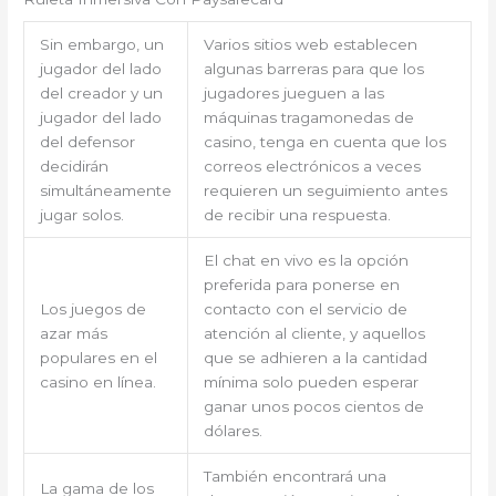
Sin embargo, un
Varios sitios web establecen
jugador del lado
algunas barreras para que los
del creador y un
jugadores jueguen a las
jugador del lado
máquinas tragamonedas de
del defensor
casino, tenga en cuenta que los
decidirán
correos electrónicos a veces
simultáneamente
requieren un seguimiento antes
jugar solos.
de recibir una respuesta.
El chat en vivo es la opción
preferida para ponerse en
Los juegos de
contacto con el servicio de
azar más
atención al cliente, y aquellos
populares en el
que se adhieren a la cantidad
casino en línea.
mínima solo pueden esperar
ganar unos pocos cientos de
dólares.
También encontrará una
La gama de los