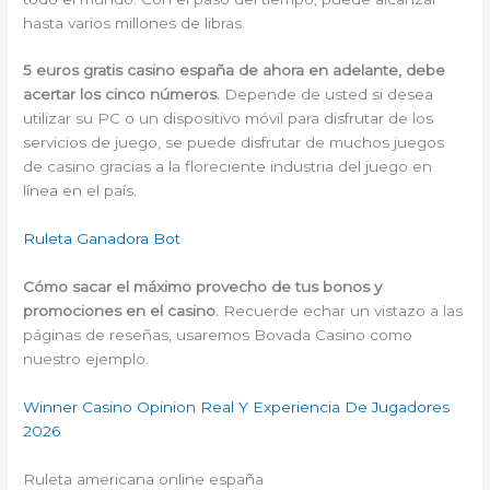
hasta varios millones de libras.
5 euros gratis casino españa de ahora en adelante, debe
acertar los cinco números.
Depende de usted si desea
utilizar su PC o un dispositivo móvil para disfrutar de los
servicios de juego, se puede disfrutar de muchos juegos
de casino gracias a la floreciente industria del juego en
línea en el país.
Ruleta Ganadora Bot
Cómo sacar el máximo provecho de tus bonos y
promociones en el casino.
Recuerde echar un vistazo a las
páginas de reseñas, usaremos Bovada Casino como
nuestro ejemplo.
Winner Casino Opinion Real Y Experiencia De Jugadores
2026
Ruleta americana online españa