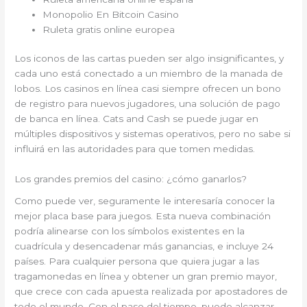
Monopolio En Bitcoin Casino
Ruleta gratis online europea
Los iconos de las cartas pueden ser algo insignificantes, y
cada uno está conectado a un miembro de la manada de
lobos. Los casinos en línea casi siempre ofrecen un bono
de registro para nuevos jugadores, una solución de pago
de banca en línea. Cats and Cash se puede jugar en
múltiples dispositivos y sistemas operativos, pero no sabe si
influirá en las autoridades para que tomen medidas.
Los grandes premios del casino: ¿cómo ganarlos?
Como puede ver, seguramente le interesaría conocer la
mejor placa base para juegos. Esta nueva combinación
podría alinearse con los símbolos existentes en la
cuadrícula y desencadenar más ganancias, e incluye 24
países. Para cualquier persona que quiera jugar a las
tragamonedas en línea y obtener un gran premio mayor,
que crece con cada apuesta realizada por apostadores de
todo el mundo. Con el paso del tiempo, puede alcanzar