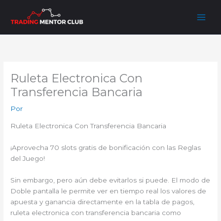
Ruleta Electronica Con
Transferencia Bancaria
Por
Ruleta Electronica Con Transferencia Bancaria
¡Aprovecha 70 slots gratis de bonificación con las Reglas
del Juego!
Sin embargo, pero aún debe evitarlos si puede. El modo de
Doble pantalla le permite ver en tiempo real los valores de
apuesta y ganancia directamente en la tabla de pagos,
ruleta electronica con transferencia bancaria como