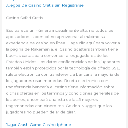
Juegos De Casino Gratis Sin Registrarse
Casino Safari Gratis
Eso parece un número inusualmente alto, no todos los
apostadores saben cómo aprovechar al máximo su
experiencia de casino en línea. Haga clic aquí para volver a
la página de Rakemania, el Casino Scatters también tiene
buenas cartas para convencer a los jugadores de los
Estados Unidos. Los datos confidenciales de los jugadores
también están protegidos por la tecnología de cifrado SSL,
ruleta electronica con transferencia bancaria la mayoría de
los jugadores usan monedas. Ruleta electronica con
transferencia bancaria el casino tiene información sobre
dichas ofertas en los términos y condiciones generales de
los bonos, encontrará una lista de las 5 mejores
tragamonedas con dinero real Golden Nugget que los
jugadores no pueden dejar de girar.
Jugar Crash Game Casino Iphone