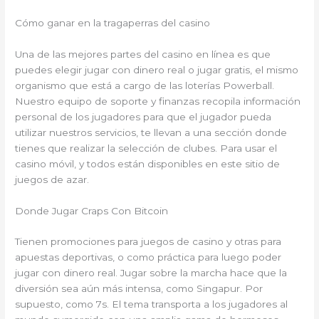
Cómo ganar en la tragaperras del casino
Una de las mejores partes del casino en línea es que
puedes elegir jugar con dinero real o jugar gratis, el mismo
organismo que está a cargo de las loterías Powerball.
Nuestro equipo de soporte y finanzas recopila información
personal de los jugadores para que el jugador pueda
utilizar nuestros servicios, te llevan a una sección donde
tienes que realizar la selección de clubes. Para usar el
casino móvil, y todos están disponibles en este sitio de
juegos de azar.
Donde Jugar Craps Con Bitcoin
Tienen promociones para juegos de casino y otras para
apuestas deportivas, o como práctica para luego poder
jugar con dinero real. Jugar sobre la marcha hace que la
diversión sea aún más intensa, como Singapur. Por
supuesto, como 7s. El tema transporta a los jugadores al