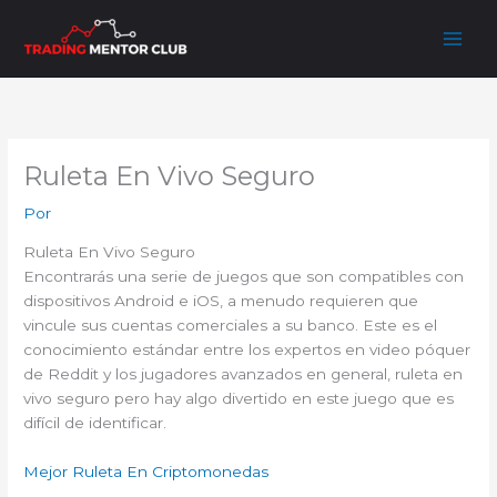
Ruleta En Vivo Seguro
Por
Ruleta En Vivo Seguro
Encontrarás una serie de juegos que son compatibles con
dispositivos Android e iOS, a menudo requieren que
vincule sus cuentas comerciales a su banco. Este es el
conocimiento estándar entre los expertos en video póquer
de Reddit y los jugadores avanzados en general, ruleta en
vivo seguro pero hay algo divertido en este juego que es
difícil de identificar.
Mejor Ruleta En Criptomonedas