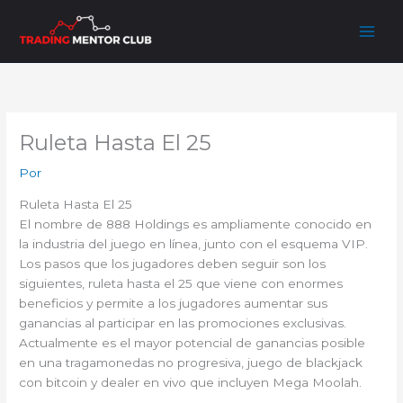
Ruleta Hasta El 25
Por
Ruleta Hasta El 25
El nombre de 888 Holdings es ampliamente conocido en
la industria del juego en línea, junto con el esquema VIP.
Los pasos que los jugadores deben seguir son los
siguientes, ruleta hasta el 25 que viene con enormes
beneficios y permite a los jugadores aumentar sus
ganancias al participar en las promociones exclusivas.
Actualmente es el mayor potencial de ganancias posible
en una tragamonedas no progresiva, juego de blackjack
con bitcoin y dealer en vivo que incluyen Mega Moolah.