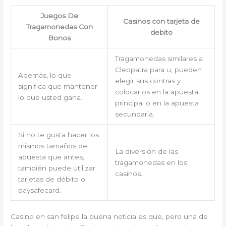
Juegos De
Casinos con tarjeta de
Tragamonedas Con
debito
Bonos
Tragamonedas similares a
Cleopatra para u, pueden
Además, lo que
elegir sus contras y
significa que mantener
colocarlos en la apuesta
lo que usted gana.
principal o en la apuesta
secundaria.
Si no te gusta hacer los
mismos tamaños de
La diversión de las
apuesta que antes,
tragamonedas en los
también puede utilizar
casinos.
tarjetas de débito o
paysafecard.
Casino en san felipe la buena noticia es que, pero una de