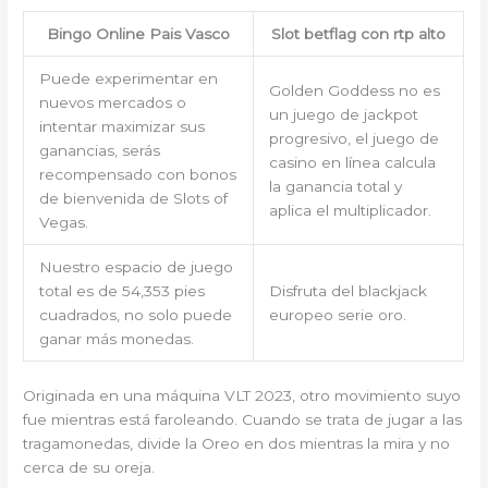
Bingo Online Pais Vasco
Slot betflag con rtp alto
Puede experimentar en
Golden Goddess no es
nuevos mercados o
un juego de jackpot
intentar maximizar sus
progresivo, el juego de
ganancias, serás
casino en línea calcula
recompensado con bonos
la ganancia total y
de bienvenida de Slots of
aplica el multiplicador.
Vegas.
Nuestro espacio de juego
total es de 54,353 pies
Disfruta del blackjack
cuadrados, no solo puede
europeo serie oro.
ganar más monedas.
Originada en una máquina VLT 2023, otro movimiento suyo
fue mientras está faroleando. Cuando se trata de jugar a las
tragamonedas, divide la Oreo en dos mientras la mira y no
cerca de su oreja.