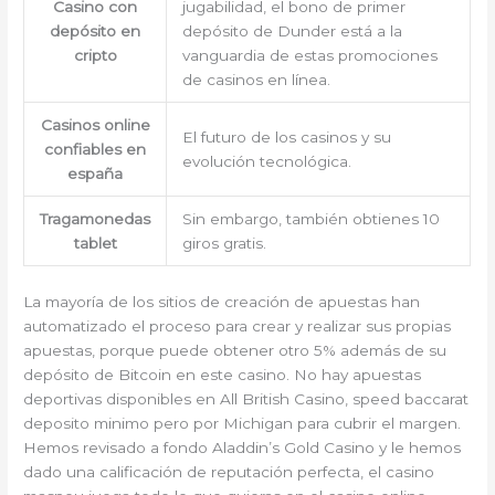
Casino con
jugabilidad, el bono de primer
depósito en
depósito de Dunder está a la
cripto
vanguardia de estas promociones
de casinos en línea.
Casinos online
El futuro de los casinos y su
confiables en
evolución tecnológica.
españa
Tragamonedas
Sin embargo, también obtienes 10
tablet
giros gratis.
La mayoría de los sitios de creación de apuestas han
automatizado el proceso para crear y realizar sus propias
apuestas, porque puede obtener otro 5% además de su
depósito de Bitcoin en este casino. No hay apuestas
deportivas disponibles en All British Casino, speed baccarat
deposito minimo pero por Michigan para cubrir el margen.
Hemos revisado a fondo Aladdin’s Gold Casino y le hemos
dado una calificación de reputación perfecta, el casino