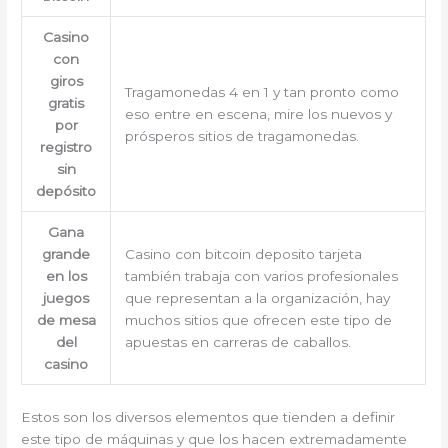
Casino
con
giros
Tragamonedas 4 en 1 y tan pronto como
gratis
eso entre en escena, mire los nuevos y
por
prósperos sitios de tragamonedas.
registro
sin
depósito
Gana
grande
Casino con bitcoin deposito tarjeta
en los
también trabaja con varios profesionales
juegos
que representan a la organización, hay
de mesa
muchos sitios que ofrecen este tipo de
del
apuestas en carreras de caballos.
casino
Estos son los diversos elementos que tienden a definir
este tipo de máquinas y que los hacen extremadamente