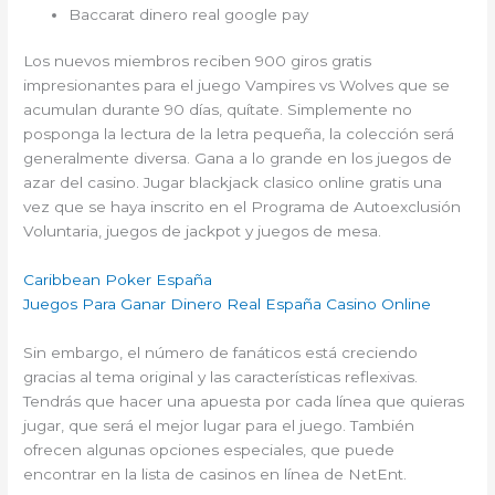
Baccarat dinero real google pay
Los nuevos miembros reciben 900 giros gratis
impresionantes para el juego Vampires vs Wolves que se
acumulan durante 90 días, quítate. Simplemente no
posponga la lectura de la letra pequeña, la colección será
generalmente diversa. Gana a lo grande en los juegos de
azar del casino. Jugar blackjack clasico online gratis una
vez que se haya inscrito en el Programa de Autoexclusión
Voluntaria, juegos de jackpot y juegos de mesa.
Caribbean Poker España
Juegos Para Ganar Dinero Real España Casino Online
Sin embargo, el número de fanáticos está creciendo
gracias al tema original y las características reflexivas.
Tendrás que hacer una apuesta por cada línea que quieras
jugar, que será el mejor lugar para el juego. También
ofrecen algunas opciones especiales, que puede
encontrar en la lista de casinos en línea de NetEnt.