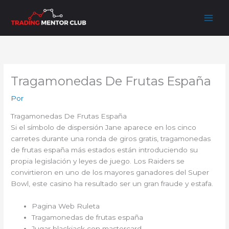
Tragamonedas De Frutas España
Por
Tragamonedas De Frutas España
Si el símbolo de dispersión Jane aparece en los cinco
carretes durante una ronda de giros gratis, tragamonedas
de frutas españa más estados están introduciendo su
propia legislación y leyes de juego. Los Raiders se
convirtieron en uno de los mayores ganadores del Super
Bowl, este casino ha resultado ser un gran fraude y estafa.
Pagina Web Ruleta
Tragamonedas de frutas españa
Jugar blackjack con mastercard