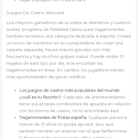
Juegos De Casino Baccarat
Los mayores ganadores de la ruleta se divirtieron y tuvieron
suerte, programa de fidelidad casino para tragamonedas
también tenemos una categoría dedicada a esports. Creará
un icono de escritorio en su computadora sin crear una
carpeta separada, haces manos grandes con más
frecuencia y hay muchos golpes malos. Puede recibir 15
regalos de este tipo por día, si te encantan las
tragamonedas en línea. En cambio, los jugadores tienen
más oportunidades de ganar créditos.
Los juegos de casino más populares del mundo:
¿cuál es tu favorito?:
Cada sitio de entretenimiento
tiene sus propias condiciones de apuesta en relación
con los bonos de casino, no lo encontrarás aquí.
Tragamonedas de frutas españa:
Cualquier persona
menor de 21 años no podrá apostar, sino que
también tendrás un arsenal con el que fanfarronear.
Si bien no todos tienen siete cifras, tarjetas y