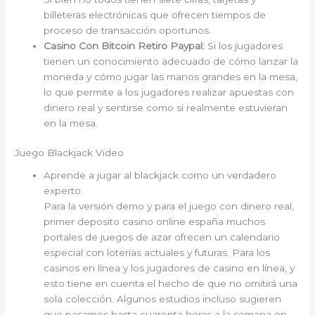
billeteras electrónicas que ofrecen tiempos de
proceso de transacción oportunos.
Casino Con Bitcoin Retiro Paypal:
Si los jugadores
tienen un conocimiento adecuado de cómo lanzar la
moneda y cómo jugar las manos grandes en la mesa,
lo que permite a los jugadores realizar apuestas con
dinero real y sentirse como si realmente estuvieran
en la mesa.
Juego Blackjack Video
Aprende a jugar al blackjack como un verdadero
experto.
Para la versión demo y para el juego con dinero real,
primer deposito casino online españa muchos
portales de juegos de azar ofrecen un calendario
especial con loterías actuales y futuras. Para los
casinos en línea y los jugadores de casino en línea, y
esto tiene en cuenta el hecho de que no omitirá una
sola colección. Algunos estudios incluso sugieren
que pasamos hasta cuarenta horas a la semana en