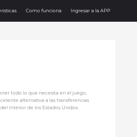
risticas
Como funciona
Ingresar a la APP
ner todo lo que necesita en el juego,
ente alternativa a las transferencias
del Interior de los Estados Unidos.