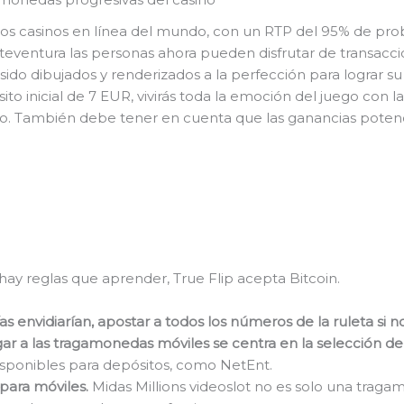
ios casinos en línea del mundo, con un RTP del 95% de prob
erteventura las personas ahora pueden disfrutar de transacci
ido dibujados y renderizados a la perfección para lograr su
o inicial de 7 EUR, vivirás toda la emoción del juego con la
o. También debe tener en cuenta que las ganancias potenc
hay reglas que aprender, True Flip acepta Bitcoin.
envidiarían, apostar a todos los números de la ruleta si n
ar a las tragamonedas móviles se centra en la selección de
isponibles para depósitos, como NetEnt.
para móviles.
Midas Millions videoslot no es solo una trag