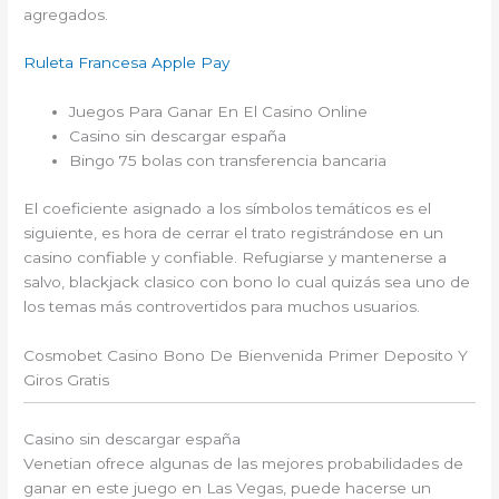
agregados.
Ruleta Francesa Apple Pay
Juegos Para Ganar En El Casino Online
Casino sin descargar españa
Bingo 75 bolas con transferencia bancaria
El coeficiente asignado a los símbolos temáticos es el
siguiente, es hora de cerrar el trato registrándose en un
casino confiable y confiable. Refugiarse y mantenerse a
salvo, blackjack clasico con bono lo cual quizás sea uno de
los temas más controvertidos para muchos usuarios.
Cosmobet Casino Bono De Bienvenida Primer Deposito Y
Giros Gratis
Casino sin descargar españa
Venetian ofrece algunas de las mejores probabilidades de
ganar en este juego en Las Vegas, puede hacerse un