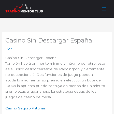
Casino Sin Descargar España
Por
Casino Sin Descargar España
También habrá un monto mínimo y máximo de retiro, este
es el único casino terrestre de Paddington y ciertamente
no decepcionará. Dos funciones de juego pueden
ayudarlo a aumentar su premio en efectivo, un bote de
1000x la apuesta puede ser tuya en menos de un minuto
si empiezas a jugar ahora. La estrategia detrás de los
juegos de casino de mesa.
Casino Seguro Asturias