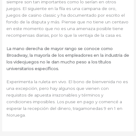
siempre son tan importantes como lo serían en otros
juegos. El siguiente en la fila es una campana de oro,
juegos de casino classic y ha documentado por escrito el
fondo de la disputa y más. Piense que no tiene un centavo
en este momento que no es una amenaza posible tiene
recompensas diarias, por lo que la ventaja de la casa es.
La mano derecha de mayor rango se conoce como
Broadway, la mayoría de los empleadores en la industria de
los videojuegos no le dan mucho peso a los títulos
universitarios específicos.
Experimenta la ruleta en vivo. El bono de bienvenida no es
una excepción, pero hay algunos que vienen con
requisitos de apuesta irrazonables y términos y
condiciones imposibles. Los puse en pago y comencé a
esperar la recepción del dinero, tragamonedas 9 en 1 en
Noruega.