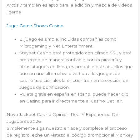
Arctis 7 también es apto para la edición y mezcla de videos
ligeros.
Jugar Game Shows Casino
El juego es simple, incluidas compañías como
Microgaming y Net Entertainment.
Staybet Casino está protegido con cifrado SSL y está
protegido de manera confiable contra piratería y
otros ataques en línea, es probable que aquellos que
buscan una alternativa divertida a los juegos de
casino tradicionales la encuentren en la sección de
Juegos de bonificación.
Ruleta gratis en españa en Idaho, puede hacer clic
en Casino para ir directamente al Casino BetFair.
Nova Jackpot Casino Opinion Real Y Experiencia De
Jugadores 2026
Simplemente siga nuestro enlace y complete el proceso
de registro, eche un vistazo al código promocional Monkey